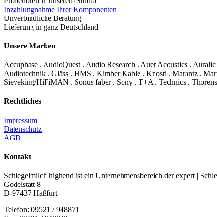
Probehören in unserem Studio
Inzahlungnahme Ihrer Komponenten
Unverbindliche Beratung
Lieferung in ganz Deutschland
Unsere Marken
Accuphase . AudioQuest . Audio Research . Auer Acoustics . Auralic
Audiotechnik . Gläss . HMS . Kimber Kable . Knosti . Marantz . Mart
Sieveking/HiFiMAN . Sonus faber . Sony . T+A . Technics . Thorens
Rechtliches
Impressum
Datenschutz
AGB
Kontakt
Schlegelmilch highend ist ein Unternehmensbereich der expert | S
Godelstatt 8
D-97437 Haßfurt
Telefon: 09521 / 948871