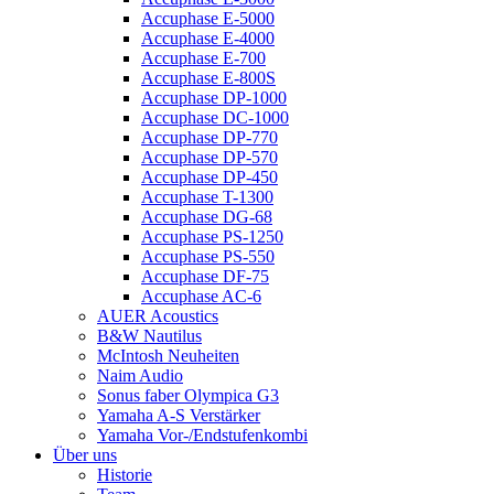
Accuphase E-5000
Accuphase E-4000
Accuphase E-700
Accuphase E-800S
Accuphase DP-1000
Accuphase DC-1000
Accuphase DP-770
Accuphase DP-570
Accuphase DP-450
Accuphase T-1300
Accuphase DG-68
Accuphase PS-1250
Accuphase PS-550
Accuphase DF-75
Accuphase AC-6
AUER Acoustics
B&W Nautilus
McIntosh Neuheiten
Naim Audio
Sonus faber Olympica G3
Yamaha A-S Verstärker
Yamaha Vor-/Endstufenkombi
Über uns
Historie