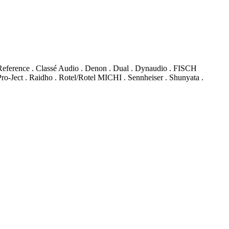
Reference . Classé Audio . Denon . Dual . Dynaudio . FISCH
o-Ject . Raidho . Rotel/Rotel MICHI . Sennheiser . Shunyata .