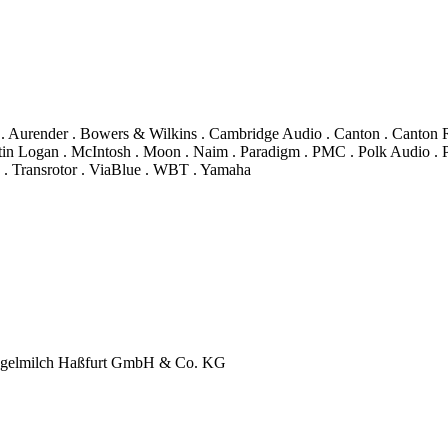
 . Aurender . Bowers & Wilkins . Cambridge Audio . Canton . Canton 
in Logan . McIntosh . Moon . Naim . Paradigm . PMC . Polk Audio . Pr
 . Transrotor . ViaBlue . WBT . Yamaha
chlegelmilch Haßfurt GmbH & Co. KG