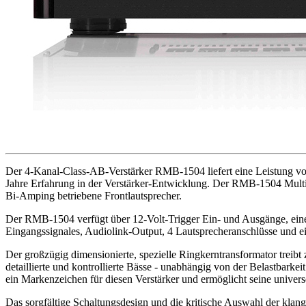
Der 4-Kanal-Class-AB-Verstärker RMB-1504 liefert eine Leistung vo
Jahre Erfahrung in der Verstärker-Entwicklung. Der RMB-1504 Multika
Bi-Amping betriebene Frontlautsprecher.
Der RMB-1504 verfügt über 12-Volt-Trigger Ein- und Ausgänge, eine
Eingangssignales, Audiolink-Output, 4 Lautsprecheranschlüsse und ein 
Der großzügig dimensionierte, spezielle Ringkerntransformator trei
detaillierte und kontrollierte Bässe - unabhängig von der Belastbark
ein Markenzeichen für diesen Verstärker und ermöglicht seine univer
Das sorgfältige Schaltungsdesign und die kritische Auswahl der kla