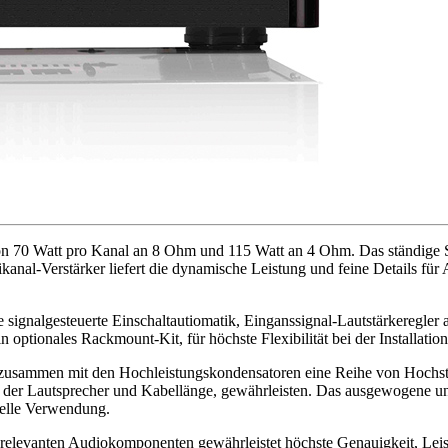
n 70 Watt pro Kanal an 8 Ohm und 115 Watt an 4 Ohm. Das ständige S
nal-Verstärker liefert die dynamische Leistung und feine Details für
 signalgesteuerte Einschaltautiomatik, Einganssignal-Lautstärkeregler
optionales Rackmount-Kit, für höchste Flexibilität bei der Installation
bt zusammen mit den Hochleistungskondensatoren eine Reihe von Hochst
eit der Lautsprecher und Kabellänge, gewährleisten. Das ausgewogene u
selle Verwendung.
ngrelevanten Audiokomponenten gewährleistet höchste Genauigkeit, Le