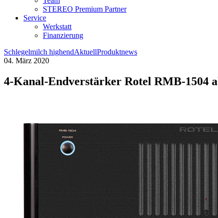
Team
STEREO Premium Partner
Service
Werkstatt
Finanzierung
Schlegelmilch highend
Aktuell
Produktnews
04. März 2020
4-Kanal-Endverstärker Rotel RMB-1504 ab 