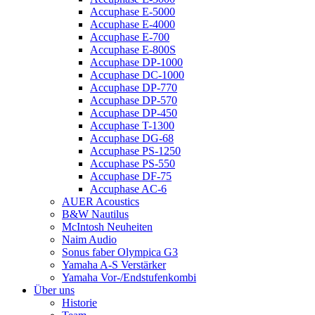
Accuphase E-5000
Accuphase E-4000
Accuphase E-700
Accuphase E-800S
Accuphase DP-1000
Accuphase DC-1000
Accuphase DP-770
Accuphase DP-570
Accuphase DP-450
Accuphase T-1300
Accuphase DG-68
Accuphase PS-1250
Accuphase PS-550
Accuphase DF-75
Accuphase AC-6
AUER Acoustics
B&W Nautilus
McIntosh Neuheiten
Naim Audio
Sonus faber Olympica G3
Yamaha A-S Verstärker
Yamaha Vor-/Endstufenkombi
Über uns
Historie