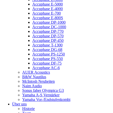
Accuphase E-5000
Accuphase E-4000
Accuphase E-700
Accuphase E-800S
Accuphase DP-1000
Accuphase DC-1000
Accuphase DP-770
Accuphase DP-570
Accuphase DP-450
Accuphase T-1300
Accuphase DG-68
Accuphase PS-1250
Accuphase PS-550
Accuphase DF-75
Accuphase AC-6
AUER Acoustics
B&W Nautilus
McIntosh Neuheiten
Naim Audio
Sonus faber Olympica G3
Yamaha A-S Verstärker
Yamaha Vor-/Endstufenkombi
Über uns
Historie