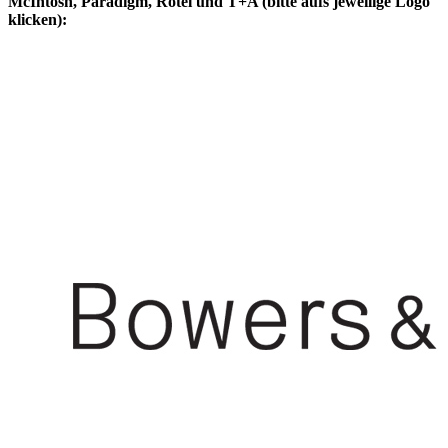
McIntosh, Paradigm, Rotel und T+A (bitte aufs jeweilige Logo
klicken):