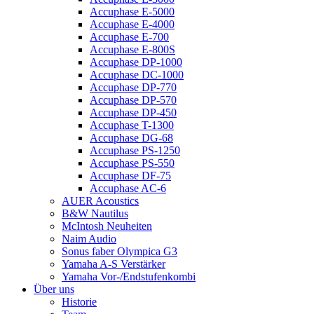
Accuphase E-5000
Accuphase E-4000
Accuphase E-700
Accuphase E-800S
Accuphase DP-1000
Accuphase DC-1000
Accuphase DP-770
Accuphase DP-570
Accuphase DP-450
Accuphase T-1300
Accuphase DG-68
Accuphase PS-1250
Accuphase PS-550
Accuphase DF-75
Accuphase AC-6
AUER Acoustics
B&W Nautilus
McIntosh Neuheiten
Naim Audio
Sonus faber Olympica G3
Yamaha A-S Verstärker
Yamaha Vor-/Endstufenkombi
Über uns
Historie