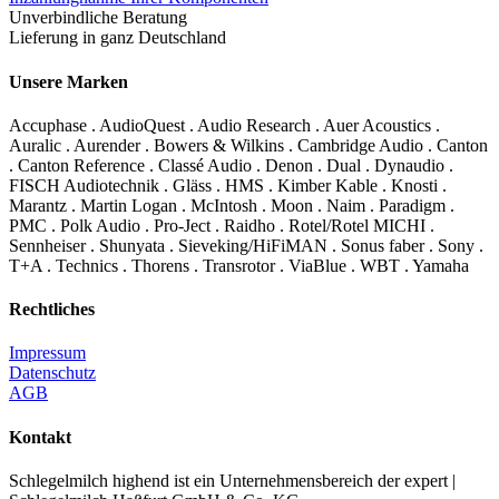
Unverbindliche Beratung
Lieferung in ganz Deutschland
Unsere Marken
Accuphase . AudioQuest . Audio Research . Auer Acoustics .
Auralic . Aurender . Bowers & Wilkins . Cambridge Audio . Canton
. Canton Reference . Classé Audio . Denon . Dual . Dynaudio .
FISCH Audiotechnik . Gläss . HMS . Kimber Kable . Knosti .
Marantz . Martin Logan . McIntosh . Moon . Naim . Paradigm .
PMC . Polk Audio . Pro-Ject . Raidho . Rotel/Rotel MICHI .
Sennheiser . Shunyata . Sieveking/HiFiMAN . Sonus faber . Sony .
T+A . Technics . Thorens . Transrotor . ViaBlue . WBT . Yamaha
Rechtliches
Impressum
Datenschutz
AGB
Kontakt
Schlegelmilch highend ist ein Unternehmensbereich der expert |