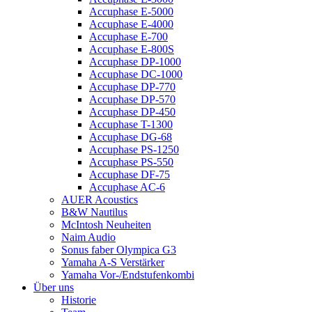
Accuphase E-5000
Accuphase E-4000
Accuphase E-700
Accuphase E-800S
Accuphase DP-1000
Accuphase DC-1000
Accuphase DP-770
Accuphase DP-570
Accuphase DP-450
Accuphase T-1300
Accuphase DG-68
Accuphase PS-1250
Accuphase PS-550
Accuphase DF-75
Accuphase AC-6
AUER Acoustics
B&W Nautilus
McIntosh Neuheiten
Naim Audio
Sonus faber Olympica G3
Yamaha A-S Verstärker
Yamaha Vor-/Endstufenkombi
Über uns
Historie