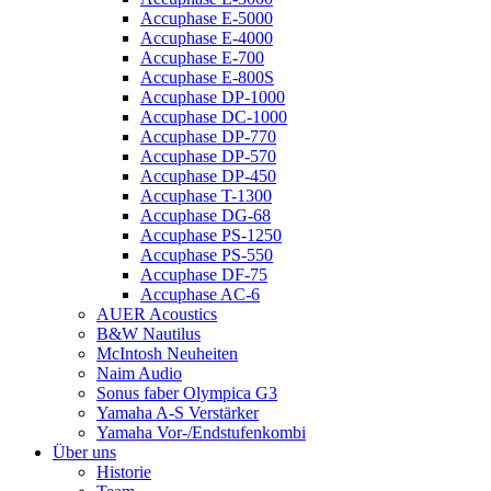
Accuphase E-5000
Accuphase E-4000
Accuphase E-700
Accuphase E-800S
Accuphase DP-1000
Accuphase DC-1000
Accuphase DP-770
Accuphase DP-570
Accuphase DP-450
Accuphase T-1300
Accuphase DG-68
Accuphase PS-1250
Accuphase PS-550
Accuphase DF-75
Accuphase AC-6
AUER Acoustics
B&W Nautilus
McIntosh Neuheiten
Naim Audio
Sonus faber Olympica G3
Yamaha A-S Verstärker
Yamaha Vor-/Endstufenkombi
Über uns
Historie