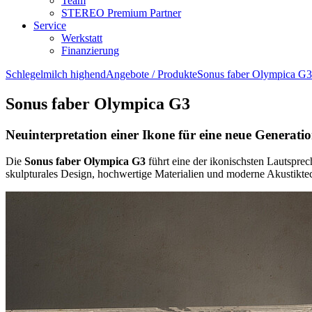
Team
STEREO Premium Partner
Service
Werkstatt
Finanzierung
Schlegelmilch highend
Angebote / Produkte
Sonus faber Olympica G3
Sonus faber Olympica G3
Neuinterpretation einer Ikone für eine neue Generati
Die
Sonus faber Olympica G3
führt eine der ikonischsten Lautsprec
skulpturales Design, hochwertige Materialien und moderne Akustikte