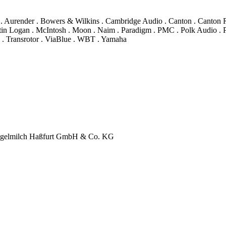
 . Aurender . Bowers & Wilkins . Cambridge Audio . Canton . Canton 
in Logan . McIntosh . Moon . Naim . Paradigm . PMC . Polk Audio . Pr
 . Transrotor . ViaBlue . WBT . Yamaha
chlegelmilch Haßfurt GmbH & Co. KG