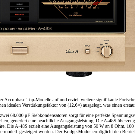
ccuphase Top-Modelle auf und erzielt weitere signifikante Fortschrit
nen idealen Verstärkungsfaktor von (12,6×) ausgelegt, was einen ersta
d zwei 68.000 μF Siebkondensatoren sorgt für eine perfekte Spannung
eiten, generiert eine beachtliche Ausgangsleistung. Die A-48S überzeug
 wäre. Die A-48S erzielt eine Ausgangsleistung von 50 W an 8 Ohm,
modell gesteigert werden. Der Bridge-Modus ermöglicht den Betrieb 