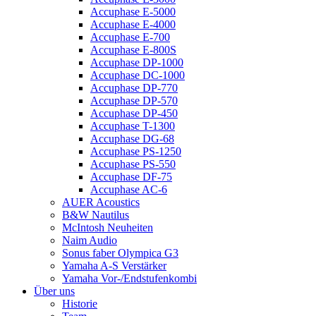
Accuphase E-5000
Accuphase E-4000
Accuphase E-700
Accuphase E-800S
Accuphase DP-1000
Accuphase DC-1000
Accuphase DP-770
Accuphase DP-570
Accuphase DP-450
Accuphase T-1300
Accuphase DG-68
Accuphase PS-1250
Accuphase PS-550
Accuphase DF-75
Accuphase AC-6
AUER Acoustics
B&W Nautilus
McIntosh Neuheiten
Naim Audio
Sonus faber Olympica G3
Yamaha A-S Verstärker
Yamaha Vor-/Endstufenkombi
Über uns
Historie