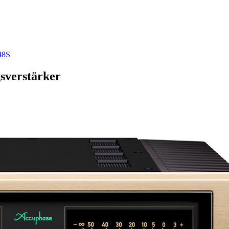
48S
sverstärker