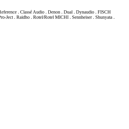
Reference . Classé Audio . Denon . Dual . Dynaudio . FISCH
o-Ject . Raidho . Rotel/Rotel MICHI . Sennheiser . Shunyata .