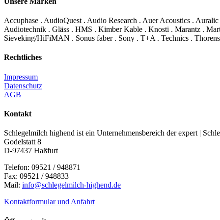
Unsere Marken
Accuphase . AudioQuest . Audio Research . Auer Acoustics . Auralic
Audiotechnik . Gläss . HMS . Kimber Kable . Knosti . Marantz . Mart
Sieveking/HiFiMAN . Sonus faber . Sony . T+A . Technics . Thorens
Rechtliches
Impressum
Datenschutz
AGB
Kontakt
Schlegelmilch highend ist ein Unternehmensbereich der expert | S
Godelstatt 8
D-97437 Haßfurt
Telefon: 09521 / 948871
Fax: 09521 / 948833
Mail:
info@schlegelmilch-highend.de
Kontaktformular und Anfahrt