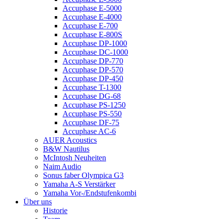
Accuphase E-5000
Accuphase E-4000
Accuphase E-700
Accuphase E-800S
Accuphase DP-1000
Accuphase DC-1000
Accuphase DP-770
Accuphase DP-570
Accuphase DP-450
Accuphase T-1300
Accuphase DG-68
Accuphase PS-1250
Accuphase PS-550
Accuphase DF-75
Accuphase AC-6
AUER Acoustics
B&W Nautilus
McIntosh Neuheiten
Naim Audio
Sonus faber Olympica G3
Yamaha A-S Verstärker
Yamaha Vor-/Endstufenkombi
Über uns
Historie