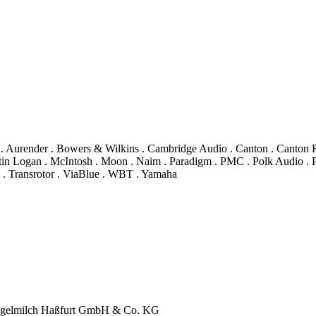
 . Aurender . Bowers & Wilkins . Cambridge Audio . Canton . Canton 
in Logan . McIntosh . Moon . Naim . Paradigm . PMC . Polk Audio . Pr
 . Transrotor . ViaBlue . WBT . Yamaha
chlegelmilch Haßfurt GmbH & Co. KG