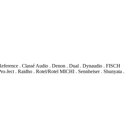
Reference . Classé Audio . Denon . Dual . Dynaudio . FISCH
o-Ject . Raidho . Rotel/Rotel MICHI . Sennheiser . Shunyata .