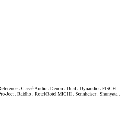
Reference . Classé Audio . Denon . Dual . Dynaudio . FISCH
o-Ject . Raidho . Rotel/Rotel MICHI . Sennheiser . Shunyata .