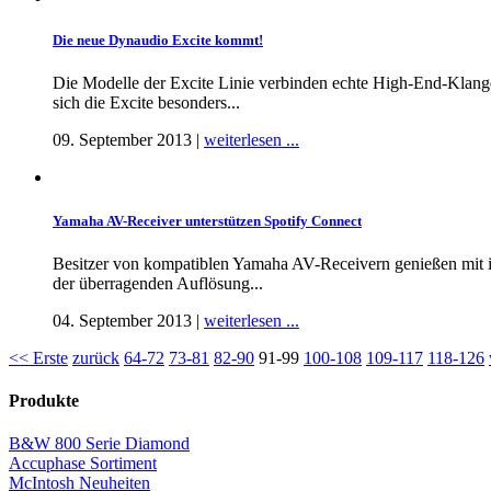
Die neue Dynaudio Excite kommt!
Die Modelle der Excite Linie verbinden echte High-End-Klangqu
sich die Excite besonders...
09. September 2013 |
weiterlesen ...
Yamaha AV-Receiver unterstützen Spotify Connect
Besitzer von kompatiblen Yamaha AV-Receivern genießen mit i
der überragenden Auflösung...
04. September 2013 |
weiterlesen ...
<< Erste
zurück
64-72
73-81
82-90
91-99
100-108
109-117
118-126
Produkte
B&W 800 Serie Diamond
Accuphase Sortiment
McIntosh Neuheiten