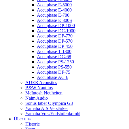
Accuphase E-5000
Accuphase E-4000
Accuphase E-700
Accuphase E-800S
Accuphase DP-1000
Accuphase DC-1000
Accuphase DP-770
Accuphase DP-570
Accuphase DP-450
Accuphase T-1300
Accuphase DG-68
Accuphase PS-1250
Accuphase PS-550
Accuphase DF-75
Accuphase AC-6
AUER Acoustics
B&W Nautilus
McIntosh Neuheiten
Naim Audio
Sonus faber Olympica G3
Yamaha A-S Verstärker
Yamaha Vor-/Endstufenkombi
Über uns
Historie