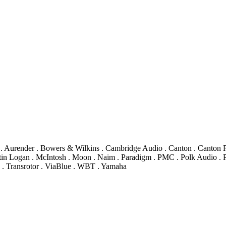
 . Aurender . Bowers & Wilkins . Cambridge Audio . Canton . Canton 
in Logan . McIntosh . Moon . Naim . Paradigm . PMC . Polk Audio . Pr
 . Transrotor . ViaBlue . WBT . Yamaha