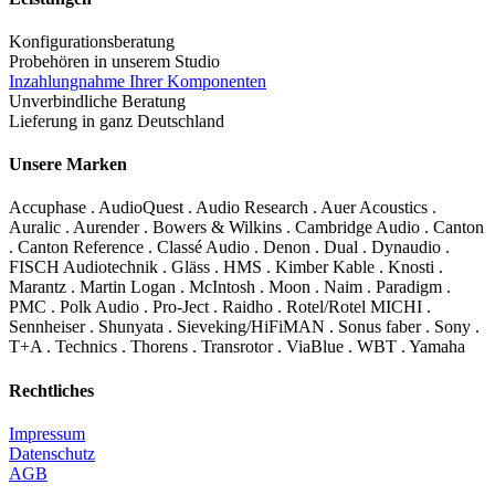
Konfigurationsberatung
Probehören in unserem Studio
Inzahlungnahme Ihrer Komponenten
Unverbindliche Beratung
Lieferung in ganz Deutschland
Unsere Marken
Accuphase . AudioQuest . Audio Research . Auer Acoustics .
Auralic . Aurender . Bowers & Wilkins . Cambridge Audio . Canton
. Canton Reference . Classé Audio . Denon . Dual . Dynaudio .
FISCH Audiotechnik . Gläss . HMS . Kimber Kable . Knosti .
Marantz . Martin Logan . McIntosh . Moon . Naim . Paradigm .
PMC . Polk Audio . Pro-Ject . Raidho . Rotel/Rotel MICHI .
Sennheiser . Shunyata . Sieveking/HiFiMAN . Sonus faber . Sony .
T+A . Technics . Thorens . Transrotor . ViaBlue . WBT . Yamaha
Rechtliches
Impressum
Datenschutz
AGB