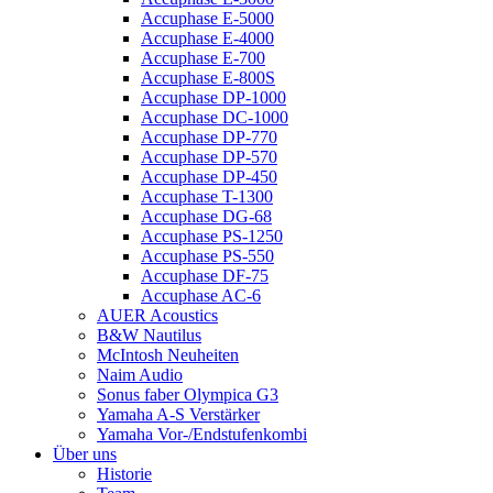
Accuphase E-5000
Accuphase E-4000
Accuphase E-700
Accuphase E-800S
Accuphase DP-1000
Accuphase DC-1000
Accuphase DP-770
Accuphase DP-570
Accuphase DP-450
Accuphase T-1300
Accuphase DG-68
Accuphase PS-1250
Accuphase PS-550
Accuphase DF-75
Accuphase AC-6
AUER Acoustics
B&W Nautilus
McIntosh Neuheiten
Naim Audio
Sonus faber Olympica G3
Yamaha A-S Verstärker
Yamaha Vor-/Endstufenkombi
Über uns
Historie