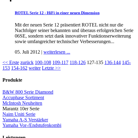
ROTEL Serie 12 - HiFi in einer neuen Dimension
Mit der neuen Serie 12 präsentiert ROTEL nicht nur die
Nachfolger seiner bekannten und überaus erfolgreichen Serie
06SE, sondern setzt dank innovativer Funktionserweiterung
sowie umfangreicher technischer Verbesserungen...
05. Juli 2012 |
weiterlesen ...
<< Erste
zurück
100-108
109-117
118-126
127-135
136-144
145-
153
154-162
weiter
Letzte >>
Produkte
B&W 800 Serie Diamond
Accuphase Sortiment
McIntosh Neuheiten
Marantz 10er Serie
Naim Uniti Serie
Yamaha A-S Verstärker
Yamaha Vor-/Endstufenkombi
Leistungen