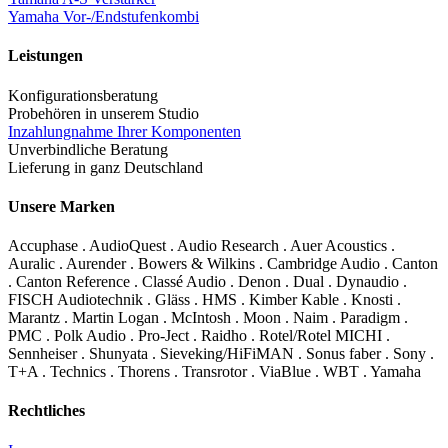
Yamaha Vor-/Endstufenkombi
Leistungen
Konfigurationsberatung
Probehören in unserem Studio
Inzahlungnahme Ihrer Komponenten
Unverbindliche Beratung
Lieferung in ganz Deutschland
Unsere Marken
Accuphase . AudioQuest . Audio Research . Auer Acoustics .
Auralic . Aurender . Bowers & Wilkins . Cambridge Audio . Canton
. Canton Reference . Classé Audio . Denon . Dual . Dynaudio .
FISCH Audiotechnik . Gläss . HMS . Kimber Kable . Knosti .
Marantz . Martin Logan . McIntosh . Moon . Naim . Paradigm .
PMC . Polk Audio . Pro-Ject . Raidho . Rotel/Rotel MICHI .
Sennheiser . Shunyata . Sieveking/HiFiMAN . Sonus faber . Sony .
T+A . Technics . Thorens . Transrotor . ViaBlue . WBT . Yamaha
Rechtliches