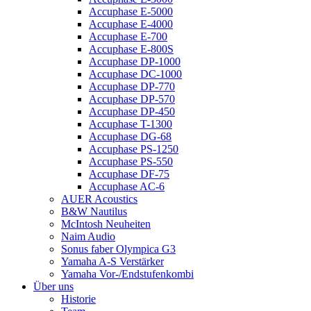
Accuphase E-5000
Accuphase E-4000
Accuphase E-700
Accuphase E-800S
Accuphase DP-1000
Accuphase DC-1000
Accuphase DP-770
Accuphase DP-570
Accuphase DP-450
Accuphase T-1300
Accuphase DG-68
Accuphase PS-1250
Accuphase PS-550
Accuphase DF-75
Accuphase AC-6
AUER Acoustics
B&W Nautilus
McIntosh Neuheiten
Naim Audio
Sonus faber Olympica G3
Yamaha A-S Verstärker
Yamaha Vor-/Endstufenkombi
Über uns
Historie