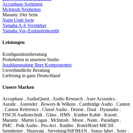
Accuphase Sortiment
McIntosh Neuheiten
Marantz 10er Serie
Naim Uniti Serie
Yamaha A-S Verstärker
Yamaha Vor-/Endstufenkombi
Leistungen
Konfigurationsberatung
Probehören in unserem Studio
Inzahlungnahme Ihrer Komponenten
Unverbindliche Beratung
Lieferung in ganz Deutschland
Unsere Marken
Accuphase . AudioQuest . Audio Research . Auer Acoustics .
Auralic . Aurender . Bowers & Wilkins . Cambridge Audio . Canton
. Canton Reference . Classé Audio . Denon . Dual . Dynaudio .
FISCH Audiotechnik . Gläss . HMS . Kimber Kable . Knosti .
Marantz . Martin Logan . McIntosh . Moon . Naim . Paradigm .
PMC . Polk Audio . Pro-Ject . Raidho . Rotel/Rotel MICHI .
Sennheiser . Shunyata . Sieveking/HiFiMAN . Sonus faber . Sony .