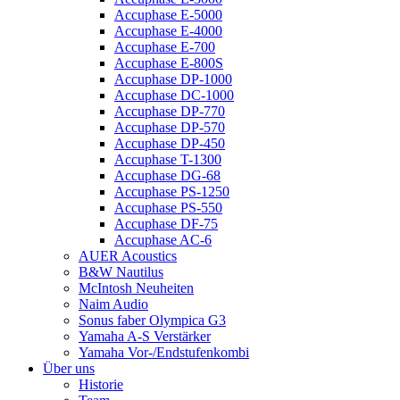
Accuphase E-5000
Accuphase E-4000
Accuphase E-700
Accuphase E-800S
Accuphase DP-1000
Accuphase DC-1000
Accuphase DP-770
Accuphase DP-570
Accuphase DP-450
Accuphase T-1300
Accuphase DG-68
Accuphase PS-1250
Accuphase PS-550
Accuphase DF-75
Accuphase AC-6
AUER Acoustics
B&W Nautilus
McIntosh Neuheiten
Naim Audio
Sonus faber Olympica G3
Yamaha A-S Verstärker
Yamaha Vor-/Endstufenkombi
Über uns
Historie