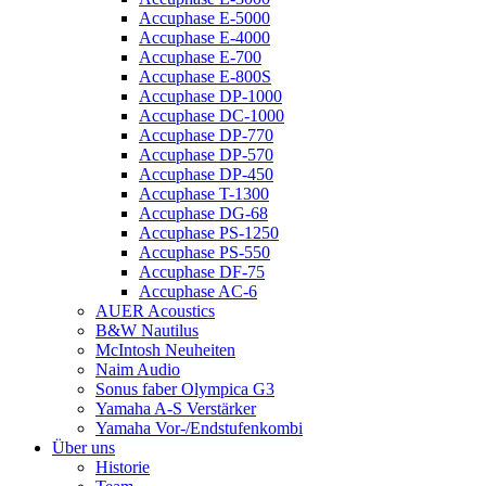
Accuphase E-5000
Accuphase E-4000
Accuphase E-700
Accuphase E-800S
Accuphase DP-1000
Accuphase DC-1000
Accuphase DP-770
Accuphase DP-570
Accuphase DP-450
Accuphase T-1300
Accuphase DG-68
Accuphase PS-1250
Accuphase PS-550
Accuphase DF-75
Accuphase AC-6
AUER Acoustics
B&W Nautilus
McIntosh Neuheiten
Naim Audio
Sonus faber Olympica G3
Yamaha A-S Verstärker
Yamaha Vor-/Endstufenkombi
Über uns
Historie