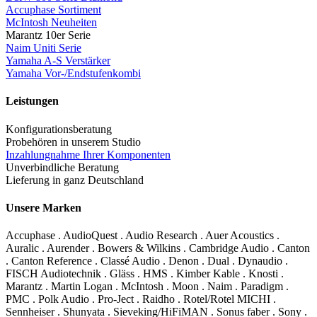
Accuphase Sortiment
McIntosh Neuheiten
Marantz 10er Serie
Naim Uniti Serie
Yamaha A-S Verstärker
Yamaha Vor-/Endstufenkombi
Leistungen
Konfigurationsberatung
Probehören in unserem Studio
Inzahlungnahme Ihrer Komponenten
Unverbindliche Beratung
Lieferung in ganz Deutschland
Unsere Marken
Accuphase . AudioQuest . Audio Research . Auer Acoustics .
Auralic . Aurender . Bowers & Wilkins . Cambridge Audio . Canton
. Canton Reference . Classé Audio . Denon . Dual . Dynaudio .
FISCH Audiotechnik . Gläss . HMS . Kimber Kable . Knosti .
Marantz . Martin Logan . McIntosh . Moon . Naim . Paradigm .
PMC . Polk Audio . Pro-Ject . Raidho . Rotel/Rotel MICHI .
Sennheiser . Shunyata . Sieveking/HiFiMAN . Sonus faber . Sony .