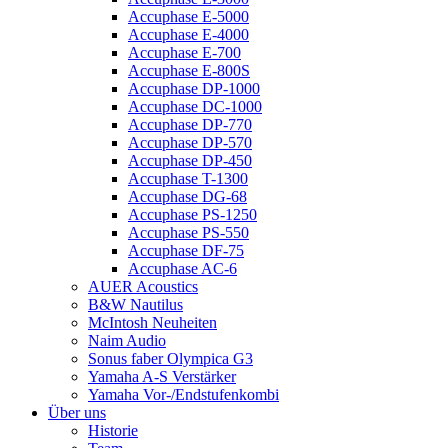
Accuphase E-5000
Accuphase E-4000
Accuphase E-700
Accuphase E-800S
Accuphase DP-1000
Accuphase DC-1000
Accuphase DP-770
Accuphase DP-570
Accuphase DP-450
Accuphase T-1300
Accuphase DG-68
Accuphase PS-1250
Accuphase PS-550
Accuphase DF-75
Accuphase AC-6
AUER Acoustics
B&W Nautilus
McIntosh Neuheiten
Naim Audio
Sonus faber Olympica G3
Yamaha A-S Verstärker
Yamaha Vor-/Endstufenkombi
Über uns
Historie