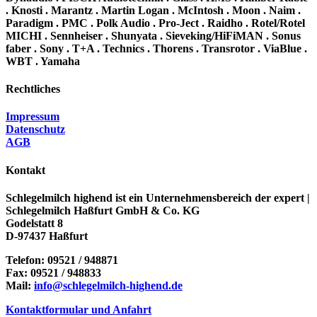
. Knosti . Marantz . Martin Logan . McIntosh . Moon . Naim .
Paradigm . PMC . Polk Audio . Pro-Ject . Raidho . Rotel/Rotel
MICHI . Sennheiser . Shunyata . Sieveking/HiFiMAN . Sonus
faber . Sony . T+A . Technics . Thorens . Transrotor . ViaBlue .
WBT . Yamaha
Rechtliches
Impressum
Datenschutz
AGB
Kontakt
Schlegelmilch highend ist ein Unternehmensbereich der expert |
Schlegelmilch Haßfurt GmbH & Co. KG
Godelstatt 8
D-97437 Haßfurt
Telefon: 09521 / 948871
Fax: 09521 / 948833
Mail:
info@schlegelmilch-highend.de
Kontaktformular und Anfahrt