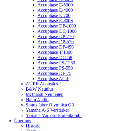
Accuphase E-5000
Accuphase E-4000
Accuphase E-700
Accuphase E-800S
Accuphase DP-1000
Accuphase DC-1000
Accuphase DP-770
Accuphase DP-570
Accuphase DP-450
Accuphase T-1300
Accuphase DG-68
Accuphase PS-1250
Accuphase PS-550
Accuphase DF-75
Accuphase AC-6
AUER Acoustics
B&W Nautilus
McIntosh Neuheiten
Naim Audio
Sonus faber Olympica G3
Yamaha A-S Verstärker
Yamaha Vor-/Endstufenkombi
Über uns
Historie