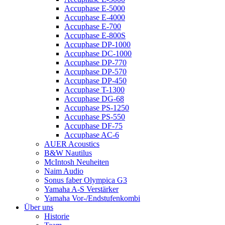
Accuphase E-5000
Accuphase E-4000
Accuphase E-700
Accuphase E-800S
Accuphase DP-1000
Accuphase DC-1000
Accuphase DP-770
Accuphase DP-570
Accuphase DP-450
Accuphase T-1300
Accuphase DG-68
Accuphase PS-1250
Accuphase PS-550
Accuphase DF-75
Accuphase AC-6
AUER Acoustics
B&W Nautilus
McIntosh Neuheiten
Naim Audio
Sonus faber Olympica G3
Yamaha A-S Verstärker
Yamaha Vor-/Endstufenkombi
Über uns
Historie